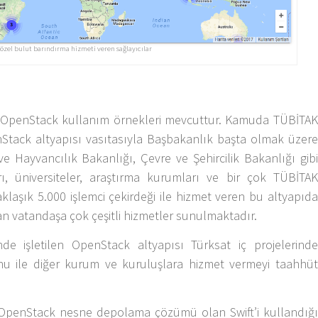
özel bulut barındırma hizmeti veren sağlayıcılar
 OpenStack kullanım örnekleri mevcuttur. Kamuda TÜBİTAK
Stack altyapısı vasıtasıyla Başbakanlık başta olmak üzere
 ve Hayvancılık Bakanlığı, Çevre ve Şehircilik Bakanlığı gibi
ı, üniversiteler, araştırma kurumları ve bir çok TÜBİTAK
aklaşık 5.000 işlemci çekirdeği ile hizmet veren bu altyapıda
an vatandaşa çok çeşitli hizmetler sunulmaktadır.
e işletilen OpenStack altyapısı Türksat iç projelerinde
onu ile diğer kurum ve kuruluşlara hizmet vermeyi taahhüt
 OpenStack nesne depolama çözümü olan Swift’i kullandığı