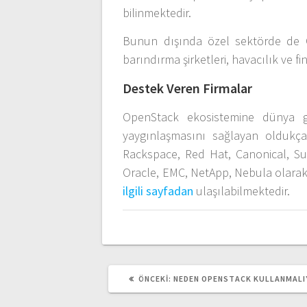
bilinmektedir.
Bunun dışında özel sektörde de O
barındırma şirketleri, havacılık ve f
Destek Veren Firmalar
OpenStack ekosistemine dünya g
yaygınlaşmasını sağlayan oldukça
Rackspace, Red Hat, Canonical, Suse
Oracle, EMC, NetApp, Nebula olarak 
ilgili sayfadan
ulaşılabilmektedir.
ÖNCEKI
ÖNCEKI:
NEDEN OPENSTACK KULLANMALI
YAZI: