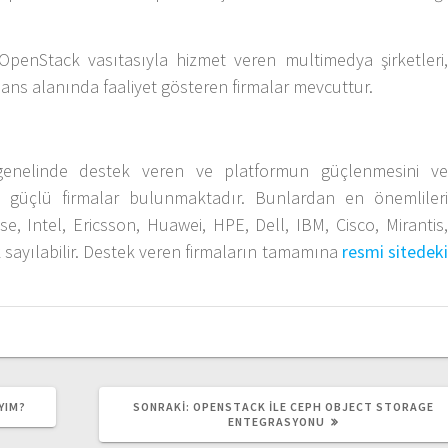
penStack vasıtasıyla hizmet veren multimedya şirketleri,
inans alanında faaliyet gösteren firmalar mevcuttur.
enelinde destek veren ve platformun güçlenmesini ve
 güçlü firmalar bulunmaktadır. Bunlardan en önemlileri
, Intel, Ericsson, Huawei, HPE, Dell, IBM, Cisco, Mirantis,
sayılabilir. Destek veren firmaların tamamına
resmi sitedeki
SONRAKI
YIM?
SONRAKI:
OPENSTACK ILE CEPH OBJECT STORAGE
YAZI:
ENTEGRASYONU