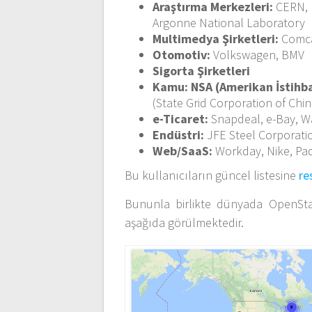
Araştırma Merkezleri:
CERN, 
Argonne National Laboratory
Multimedya Şirketleri:
Comca
Otomotiv:
Volkswagen, BMV
Sigorta Şirketleri
Kamu: NSA (Amerikan İstihba
(State Grid Corporation of Chi
e-Ticaret:
Snapdeal, e-Bay, W
Endüstri:
JFE Steel Corporati
Web/SaaS:
Workday, Nike, Pa
Bu kullanıcıların güncel listesine
re
Bununla birlikte dünyada OpenStac
aşağıda görülmektedir.