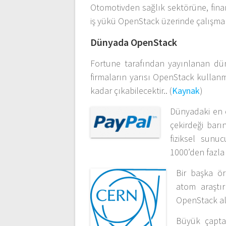
Otomotivden sağlık sektörüne, finan
iş yükü OpenStack üzerinde çalışma
Dünyada OpenStack
Fortune tarafından yayınlanan düny
firmaların yarısı OpenStack kullanm
kadar çıkabilecektir.. (
Kaynak
)
Dünyadaki en ç
çekirdeği barı
fiziksel sun
1000’den fazla
Bir başka ör
atom araştır
OpenStack alt
Büyük çapta