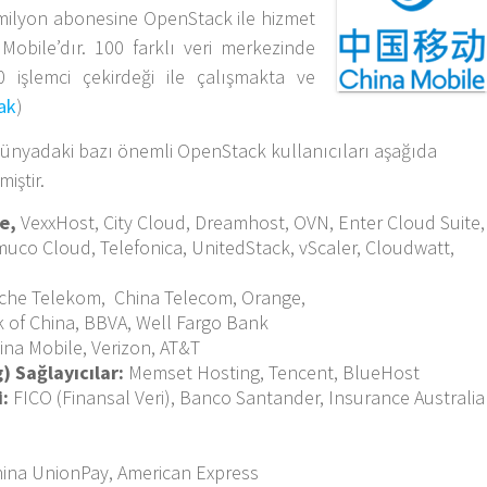
0 milyon abonesine OpenStack ile hizmet
Mobile’dır. 100 farklı veri merkezinde
 işlemci çekirdeği ile çalışmakta ve
ak
)
e dünyadaki bazı önemli OpenStack kullanıcıları aşağıda
iştir.
ce,
VexxHost, City Cloud, Dreamhost, OVN, Enter Cloud Suite,
co Cloud, Telefonica, UnitedStack, vScaler, Cloudwatt,
che Telekom, China Telecom, Orange,
k of China, BBVA, Well Fargo Bank
ina Mobile, Verizon, AT&T
) Sağlayıcılar:
Memset Hosting, Tencent, BlueHost
i:
FICO (Finansal Veri), Banco Santander, Insurance Australia
hina UnionPay, American Express