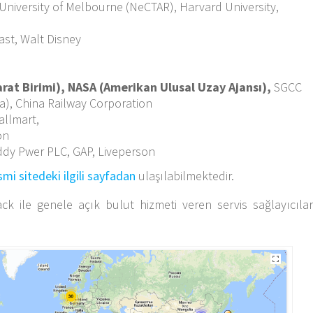
University of Melbourne (NeCTAR), Harvard University,
st, Walt Disney
rat Birimi), NASA (Amerikan Ulusal Uzay Ajansı),
SGCC
na), China Railway Corporation
allmart,
on
ddy Pwer PLC, GAP, Liveperson
smi sitedeki ilgili sayfadan
ulaşılabilmektedir.
k ile genele açık bulut hizmeti veren servis sağlayıcılar