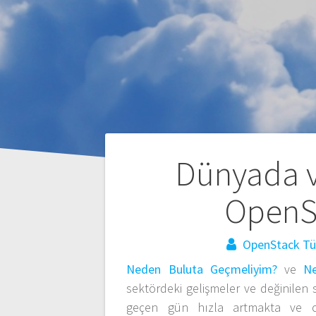
Yazı
Dünyada v
gezinmesi
OpenSt
OpenStack Tü
Neden Buluta Geçmeliyim?
ve
Ne
sektördeki gelişmeler ve değinile
geçen gün hızla artmakta ve cid