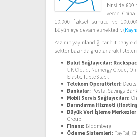
birisi de 80
veren China 
10.000 fiziksel sunucu ve 100.000
büyümeye devam etmektedir. (
Kayn
Yazının yayınlandığı tarih itibariyl
sektör bazında gruplanarak listelenm
Bulut Sağlayıcılar: Rackspa
UK Cloud, Numergy Cloud, Ormu
Elastx, TuetoStack
Telekom Operatörleri:
Deuts
Bankalar:
Postal Savings Ban
Mobil Servis Sağlayıcıları:
Ch
Barındırma Hizmeti (Hosting
Büyük Veri İşleme Merkezler
Group
Finans:
Bloomberg
Ödeme Sistemleri:
PayPal, C